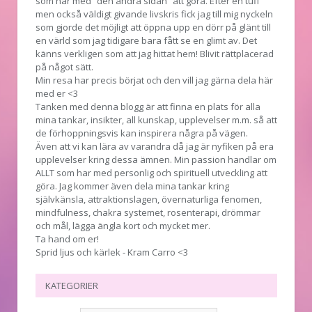
som har med ”den andra sidan” att göra. Efter en tuff
men också väldigt givande livskris fick jag till mig nyckeln
som gjorde det möjligt att öppna upp en dörr på glänt till
en värld som jag tidigare bara fått se en glimt av. Det
känns verkligen som att jag hittat hem! Blivit rättplacerad
på något sätt.
Min resa har precis börjat och den vill jag gärna dela här
med er <3
Tanken med denna blogg är att finna en plats för alla
mina tankar, insikter, all kunskap, upplevelser m.m. så att
de förhoppningsvis kan inspirera några på vägen.
Även att vi kan lära av varandra då jag är nyfiken på era
upplevelser kring dessa ämnen. Min passion handlar om
ALLT som har med personlig och spirituell utveckling att
göra. Jag kommer även dela mina tankar kring
självkänsla, attraktionslagen, övernaturliga fenomen,
mindfulness, chakra systemet, rosenterapi, drömmar
och mål, lägga ängla kort och mycket mer.
Ta hand om er!
Sprid ljus och kärlek - Kram Carro <3
KATEGORIER