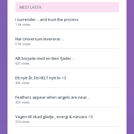
MEST LÄSTA
I surrender… and trust the process
1.6k views
När Universum levererar…
0.9k views
Allt började med en liten fjäder…
637 views
Ett nytt år, Ett HELT nytt liv <3
445 views
Feathers appear when angels are near…
433 views
Vägen till ökad glädje , energi & närvaro <3
324 views