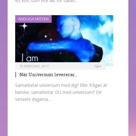
ett kort som inte allt för sällan…
ANDLIGA MÖTEN
19 FEBRUARI, 2017
0
När Universum levererar…
Samarbetar universum med dig? Eller frågan är
kanske; samarbetar DU med universum? De
senaste dagarna…