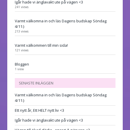
Igår hade vi änglavakt ute på vägen <3
241 views
Varmt välkomna in och läs Dagens budskap Söndag
4/11:)
213 views
Varmt välkommen till min sida!
121 views
Bloggen
1 view
SENASTE INLÄGGEN
Varmt välkomna in och läs Dagens budskap Söndag
4/11:)
Ett nytt år, Ett HELT nytt liv <3
Igår hade vi änglavakt ute på vägen <3
Vägen till ökad glädje , energi & närvaro <3