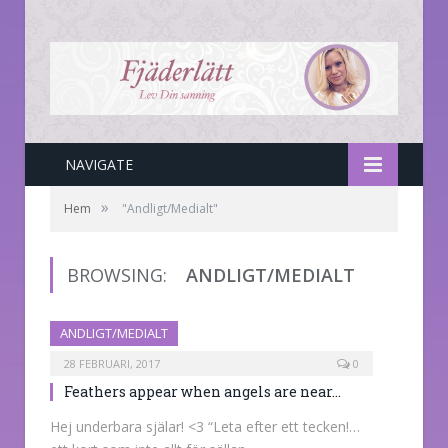
NAVIGATE
»
Hem
"Andligt/Medialt"
BROWSING:
ANDLIGT/MEDIALT
ANDLIGT/MEDIALT
28 FEBRUARI, 2017
0
Feathers appear when angels are near…
Hej underbara själar! <3 “Leta efter ett tecken!…