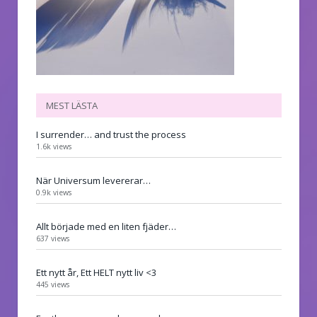
MEST LÄSTA
I surrender… and trust the process
1.6k views
När Universum levererar…
0.9k views
Allt började med en liten fjäder…
637 views
Ett nytt år, Ett HELT nytt liv <3
445 views