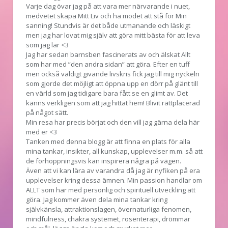
Varje dag övar jag på att vara mer närvarande i nuet,
medvetet skapa Mitt Liv och ha modet att stå för Min
sanning! Stundvis är det både utmanande och läskigt
men jag har lovat mig själv att göra mitt bästa för att leva
som jag lär <3
Jag har sedan barnsben fascinerats av och älskat Allt
som har med ”den andra sidan” att göra. Efter en tuff
men också väldigt givande livskris fick jag till mig nyckeln
som gjorde det möjligt att öppna upp en dörr på glänt till
en värld som jag tidigare bara fått se en glimt av. Det
känns verkligen som att jag hittat hem! Blivit rättplacerad
på något sätt.
Min resa har precis börjat och den vill jag gärna dela här
med er <3
Tanken med denna blogg är att finna en plats för alla
mina tankar, insikter, all kunskap, upplevelser m.m. så att
de förhoppningsvis kan inspirera några på vägen.
Även att vi kan lära av varandra då jag är nyfiken på era
upplevelser kring dessa ämnen. Min passion handlar om
ALLT som har med personlig och spirituell utveckling att
göra. Jag kommer även dela mina tankar kring
självkänsla, attraktionslagen, övernaturliga fenomen,
mindfulness, chakra systemet, rosenterapi, drömmar