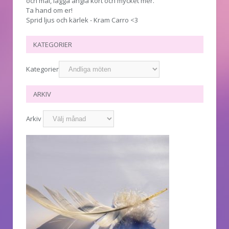
och mål, lägga ängla kort och mycket mer.
Ta hand om er!
Sprid ljus och kärlek - Kram Carro <3
KATEGORIER
Kategorier
ARKIV
Arkiv