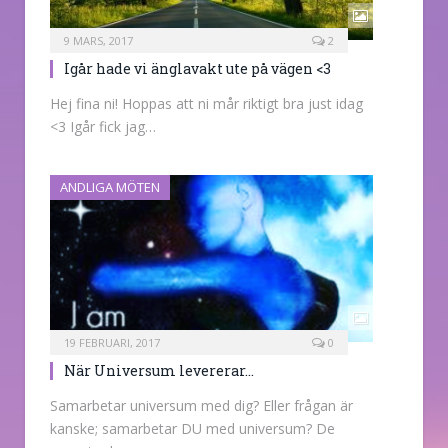
9 MARS, 2017
2
Igår hade vi änglavakt ute på vägen <3
Hej fina ni! Hoppas att ni mår riktigt bra just idag
<3 Igår fick jag…
ANDLIGA MÖTEN
19 FEBRUARI, 2017
0
När Universum levererar…
Samarbetar universum med dig? Eller frågan är
kanske; samarbetar DU med universum? De