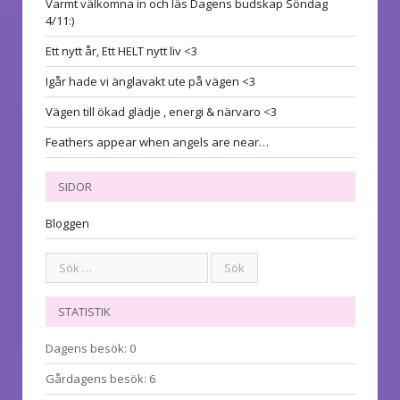
Varmt välkomna in och läs Dagens budskap Söndag
4/11:)
Ett nytt år, Ett HELT nytt liv <3
Igår hade vi änglavakt ute på vägen <3
Vägen till ökad glädje , energi & närvaro <3
Feathers appear when angels are near…
SIDOR
Bloggen
STATISTIK
Dagens besök:
0
Gårdagens besök:
6