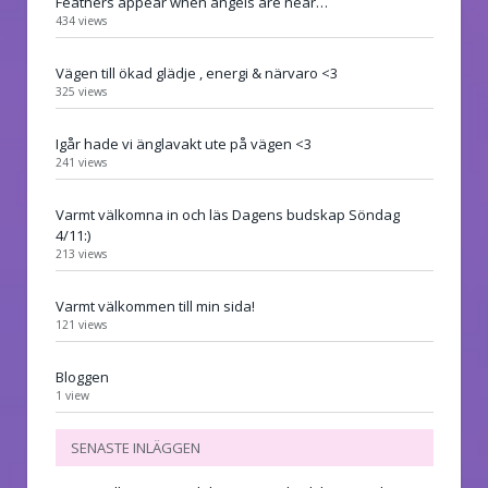
Feathers appear when angels are near…
434 views
Vägen till ökad glädje , energi & närvaro <3
325 views
Igår hade vi änglavakt ute på vägen <3
241 views
Varmt välkomna in och läs Dagens budskap Söndag
4/11:)
213 views
Varmt välkommen till min sida!
121 views
Bloggen
1 view
SENASTE INLÄGGEN