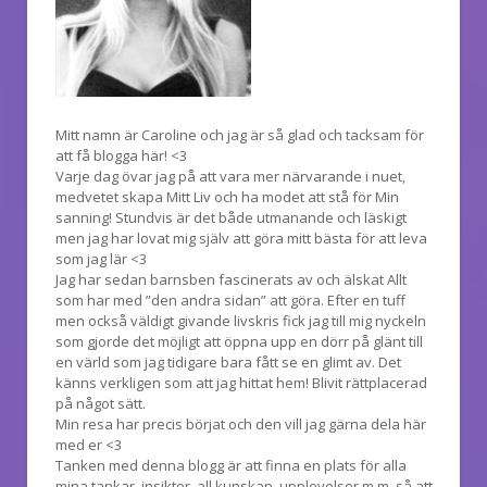
Mitt namn är Caroline och jag är så glad och tacksam för
att få blogga här! <3
Varje dag övar jag på att vara mer närvarande i nuet,
medvetet skapa Mitt Liv och ha modet att stå för Min
sanning! Stundvis är det både utmanande och läskigt
men jag har lovat mig själv att göra mitt bästa för att leva
som jag lär <3
Jag har sedan barnsben fascinerats av och älskat Allt
som har med ”den andra sidan” att göra. Efter en tuff
men också väldigt givande livskris fick jag till mig nyckeln
som gjorde det möjligt att öppna upp en dörr på glänt till
en värld som jag tidigare bara fått se en glimt av. Det
känns verkligen som att jag hittat hem! Blivit rättplacerad
på något sätt.
Min resa har precis börjat och den vill jag gärna dela här
med er <3
Tanken med denna blogg är att finna en plats för alla
mina tankar, insikter, all kunskap, upplevelser m.m. så att