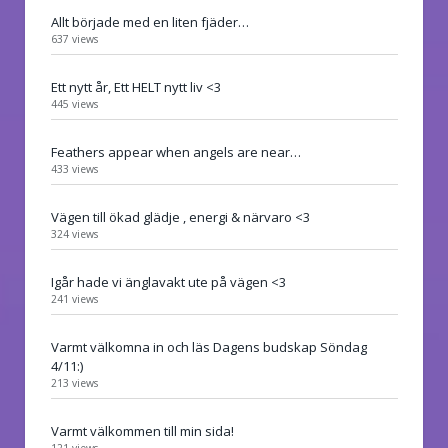
Allt började med en liten fjäder…
637 views
Ett nytt år, Ett HELT nytt liv <3
445 views
Feathers appear when angels are near…
433 views
Vägen till ökad glädje , energi & närvaro <3
324 views
Igår hade vi änglavakt ute på vägen <3
241 views
Varmt välkomna in och läs Dagens budskap Söndag
4/11:)
213 views
Varmt välkommen till min sida!
121 views