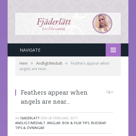
NAVIGATE
»
»
Hem
Andligt/Medialt
Feathers appear when
angels are near…
Feathers appear when
0
angels are near…
AV
FJADERLATT
DEN
28 FEBRUARI, 2017
ANDLIGT/MEDIALT
,
ÄNGLAR
,
BOK & FILM TIPS
,
BUDSKAP
,
TIPS & ÖVNINGAR