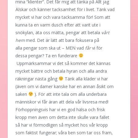
mina “klienter”. Det får mig att tänka på Allt jag
Älskar och känner tacksamhet för i livet. Tänk vad
mycket vi har och vara tacksamma för! Som att
kunna ta en varm dusch efter att varit ute i
snökylan, äta oss mätta, pengar att betala
vårt
hem
med. Det är lätt att bara fokusera på
alla pengar som ska ut – MEN vad
får
vi för
dessa pengar? Ta en funderare
Uppmärksammar vi det så kommer det kännas
mycket bättre och betala hyran och alla andra
räkningar nästa gång
Tänk alla kläder vi har
(även om vi damer kanske har en annan åsikt om
saken
). För att inte tala om alla underbara
människor vi får äran att dela vår livsresa med!
Förhoppningsvis har vi en god hälsa och frisk
kropp men även om detta inte skulle vara fallet
så har vi förmodligen så mycket hos vår kropp
som faktist fungerar; våra ben som tar oss fram,