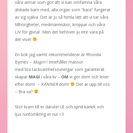
våra armar som gör att vi kan omfamna våra
älskade barn med, alla organ som “bara” fungerar
av sig själva. Det är ju så himla lätt att vi tar våra
tillhörigheter, medmänniskor, kroppar och våra
LIV för givna! Men det behöver ju inte vara på
det viset
En bok jag varmt rekommenderar är Rhonda
Byrnes –
Magin
! Innehåller massor
med bra tacksamhetsövningar som garanterat
skapar
MAGI
i våra liv –
OM
vi gör dom och lever
efter dom! –
KÄNNER
dom!
Det är upp till oss
– Bra va?
Stor kram till er därute! Ut och sprid kärlek och
ljus runtomkring er nu! <3