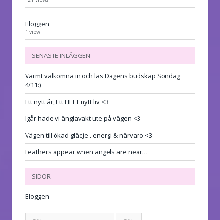
Bloggen
1 view
SENASTE INLÄGGEN
Varmt välkomna in och läs Dagens budskap Söndag
4/11:)
Ett nytt år, Ett HELT nytt liv <3
Igår hade vi änglavakt ute på vägen <3
Vägen till ökad glädje , energi & närvaro <3
Feathers appear when angels are near…
SIDOR
Bloggen