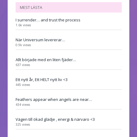
MEST LÄSTA
I surrender… and trust the process
1.6k views
När Universum levererar…
0.9k views
Allt började med en liten fjäder…
637 views
Ett nytt år, Ett HELT nytt liv <3
445 views
Feathers appear when angels are near…
434 views
Vägen till ökad glädje , energi & närvaro <3
325 views