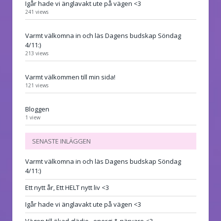
Igår hade vi änglavakt ute på vägen <3
241 views
Varmt välkomna in och läs Dagens budskap Söndag
4/11:)
213 views
Varmt välkommen till min sida!
121 views
Bloggen
1 view
SENASTE INLÄGGEN
Varmt välkomna in och läs Dagens budskap Söndag
4/11:)
Ett nytt år, Ett HELT nytt liv <3
Igår hade vi änglavakt ute på vägen <3
Vägen till ökad glädje , energi & närvaro <3