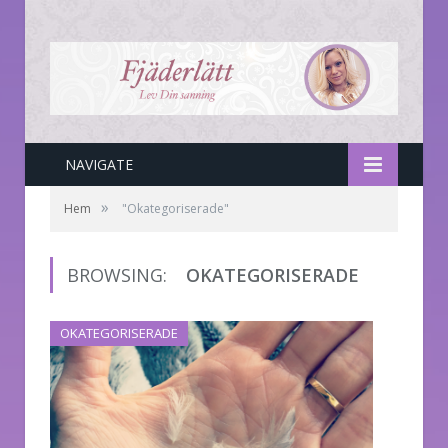
NAVIGATE
»
Hem
"Okategoriserade"
BROWSING:
OKATEGORISERADE
OKATEGORISERADE