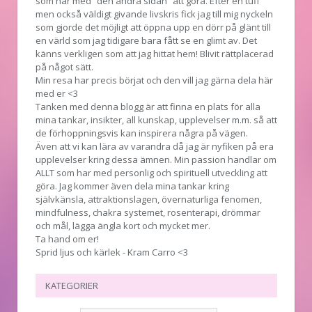
som har med ”den andra sidan” att göra. Efter en tuff
men också väldigt givande livskris fick jag till mig nyckeln
som gjorde det möjligt att öppna upp en dörr på glänt till
en värld som jag tidigare bara fått se en glimt av. Det
känns verkligen som att jag hittat hem! Blivit rättplacerad
på något sätt.
Min resa har precis börjat och den vill jag gärna dela här
med er <3
Tanken med denna blogg är att finna en plats för alla
mina tankar, insikter, all kunskap, upplevelser m.m. så att
de förhoppningsvis kan inspirera några på vägen.
Även att vi kan lära av varandra då jag är nyfiken på era
upplevelser kring dessa ämnen. Min passion handlar om
ALLT som har med personlig och spirituell utveckling att
göra. Jag kommer även dela mina tankar kring
självkänsla, attraktionslagen, övernaturliga fenomen,
mindfulness, chakra systemet, rosenterapi, drömmar
och mål, lägga ängla kort och mycket mer.
Ta hand om er!
Sprid ljus och kärlek - Kram Carro <3
KATEGORIER