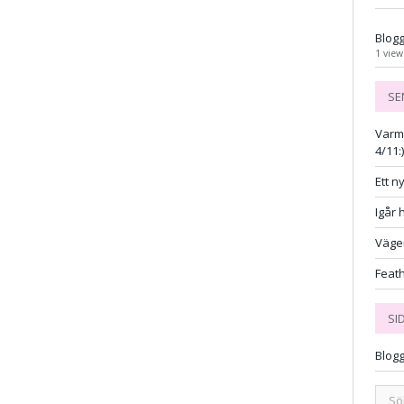
Blog
1 view
SE
Varm
4/11:
Ett ny
Igår 
Vägen
Feat
SI
Blog