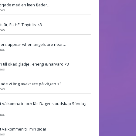
började med en liten fjäder…
ews
tt år, Ett HELT nytt liv <3
ews
hers appear when angels are near…
ews
 till ökad glädje , energi & närvaro <3
ews
hade vi änglavakt ute på vägen <3
ews
t välkomna in och läs Dagens budskap Söndag
)
ews
 välkommen till min sida!
ews