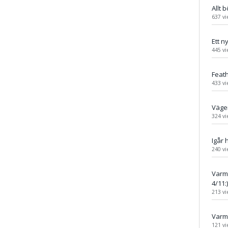
Allt 
637 vi
Ett ny
445 vi
Feat
433 vi
Vägen
324 vi
Igår 
240 vi
Varm
4/11:
213 vi
Varmt
121 vi