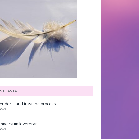
ST LÄSTA
render… and trust the process
iews
Universum levererar…
iews