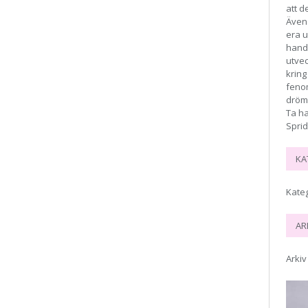
att d
Även 
era 
handl
utvec
kring
feno
drömm
Ta h
Sprid
KA
Kate
AR
Arkiv