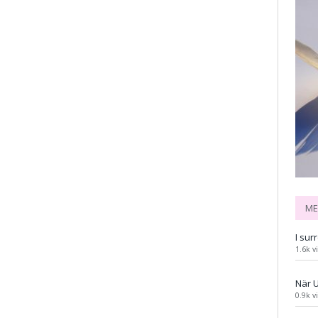
ME
I sur
1.6k v
När 
0.9k v