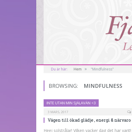
»
Du är här:
Hem
"Mindfulness"
BROWSING:
MINDFULNESS
INTE UTAN MIN SJÄLAVÄN <3
3 MARS, 2017
Vägen till ökad glädje , energi & närvaro
Heej solstrålar! Vilken vacker dag det har varit!