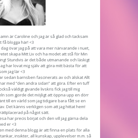
namn är Caroline och jag är så glad och tacksam
tt få blogga här! <3
 dag övar jag på att vara mer närvarande i nuet,
tet skapa Mitt Liv och ha modet att stå för Min
ng! Stundvis är det både utmanande och läskigt
ag har lovat mig själv att göra mitt bästa för att
som jag lär <3
ar sedan barnsben fascinerats av och älskat Allt
ar med ”den andra sidan” att göra. Efter en tuff
ckså väldigt givande livskris fick jag till mig
ln som gjorde det möjligt att öppna upp en dörr
änt till en värld som jag tidigare bara fått se en
 av. Det känns verkligen som att jag hittat hem!
t rättplacerad på något sätt.
esa har precis börjat och den vill jag gärna dela
med er <3
n med denna blogg är att finna en plats för alla
tankar, insikter, all kunskap, upplevelser m.m. så