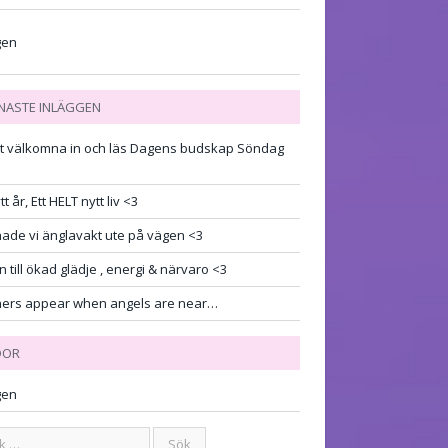
gen
NASTE INLÄGGEN
t välkomna in och läs Dagens budskap Söndag
)
tt år, Ett HELT nytt liv <3
hade vi änglavakt ute på vägen <3
 till ökad glädje , energi & närvaro <3
hers appear when angels are near…
DOR
gen