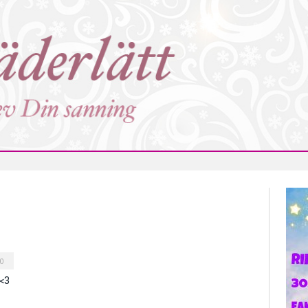
0
 <3