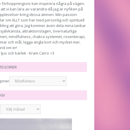
e förhoppningsvis kan inspirera några på vägen.
att vi kan lära av varandra då jag är nyfiken på
upplevelser kring dessa ämnen. Min passion
ar om ALLT som har med personlig och spirituell
kling att göra. Jag kommer även dela mina tankar
 självkänsla, attraktionslagen, övernaturliga
men, mindfulness, chakra systemet, rosenterapi,
ar och mål, lägga ängla kort och mycket mer.
and om er!
 ljus och kärlek - Kram Carro <3
TEGORIER
gorier
KIV