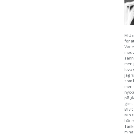
Mitt 
för a
Varje
medve
sanni
men j
leva 
Jag h
som h
men o
nycke
på gl
glimt
Blivi
Min r
här 
Tanke
mina 